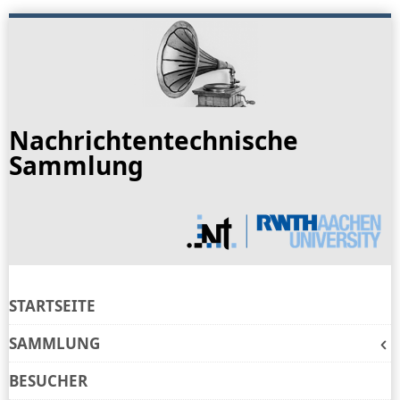
Skip
to
navigation
Skip
to
Nachrichtentechnische
content
Sammlung
STARTSEITE
SAMMLUNG
BESUCHER