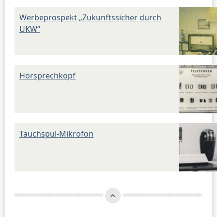
Werbeprospekt „Zukunftssicher durch
UKW“
Hörsprechkopf
Tauchspul-Mikrofon