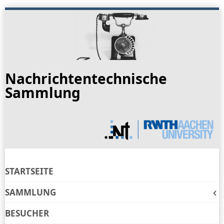
Skip
to
navigation
Skip
to
Nachrichtentechnische
content
Sammlung
STARTSEITE
SAMMLUNG
BESUCHER