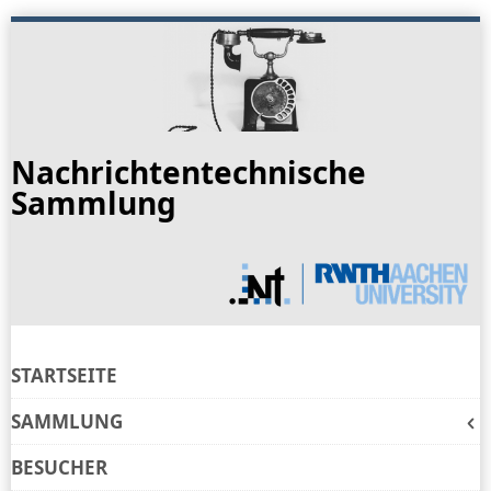
Skip
to
navigation
Skip
to
Nachrichtentechnische
content
Sammlung
STARTSEITE
SAMMLUNG
BESUCHER