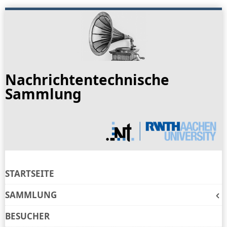
Skip
to
navigation
Skip
to
Nachrichtentechnische
content
Sammlung
STARTSEITE
SAMMLUNG
BESUCHER