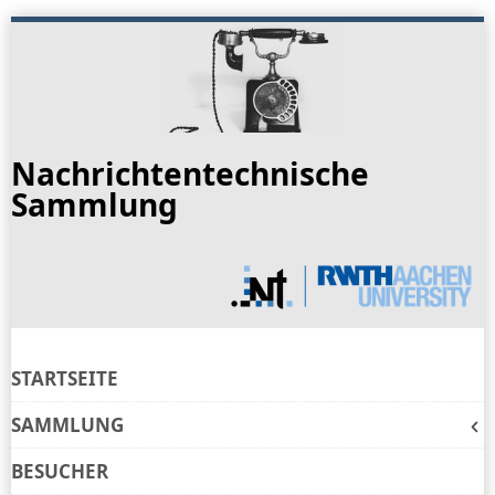
Skip
to
navigation
Skip
to
Nachrichtentechnische
content
Sammlung
STARTSEITE
SAMMLUNG
BESUCHER