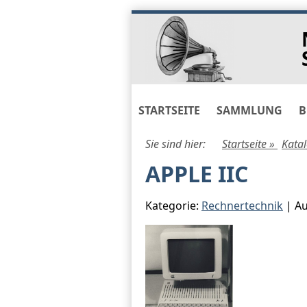
Skip
to
navigation
Skip
to
content
STARTSEITE
SAMMLUNG
B
Sie sind hier:
Startseite »
Kata
APPLE IIC
Kategorie:
Rechnertechnik
| Au