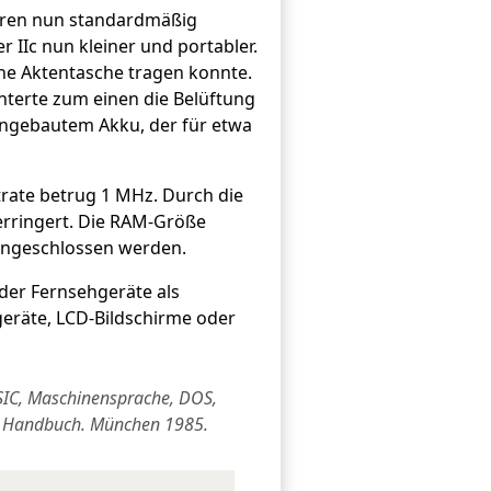
waren nun standardmäßig
r IIc nun kleiner und portabler.
ine Aktentasche tragen konnte.
chterte zum einen die Belüftung
ingebautem Akku, der für etwa
trate betrug 1 MHz. Durch die
erringert. Die RAM-Größe
 angeschlossen werden.
der Fernsehgeräte als
eräte, LCD-Bildschirme oder
ASIC, Maschinensprache, DOS,
II Handbuch. München 1985.