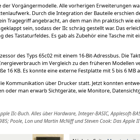
eile der Vorgängermodelle. Alle vorherigen Erweiterungen 
tenlaufwerk. Durch die Integration der Bauteile erschien de
ein Tragegriff angebracht, an dem man ihn praktisch wie e
geklappt sein, sodass der IIc schräg gestellt war. Das erlei
 des Tastaturfeldes. Es gab als Zubehör eine Tasche mit e
zessor des Typs 65c02 mit einem 16-Bit-Adressbus. Die Tak
nergieverbrauch im Vergleich zu den früheren Modellen v
ße 16 KB. Es konnte eine externe Festplatte mit 5 bis 6 MB
die Kommunikation über Drucker statt. Jetzt konnten entwe
 oder man erwarb Sichtgeräte, wie Monitore, Datensichtg
 Apple IIc-Buch. Alles über Hardware, Integer-BASIC, Applesoft-B
85; Poole, Lon und Martin McNiff und Steven Cook: Das Apple 