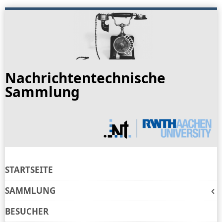
Skip
to
navigation
Skip
to
Nachrichtentechnische
content
Sammlung
STARTSEITE
SAMMLUNG
BESUCHER