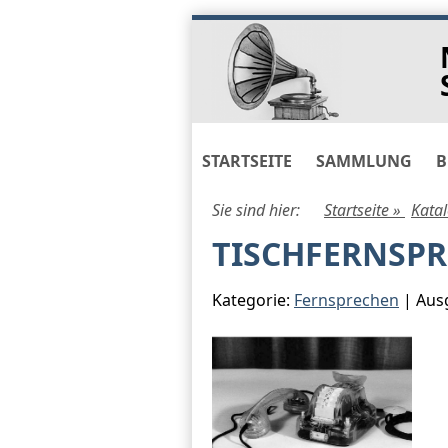
Skip
to
navigation
Skip
to
content
STARTSEITE
SAMMLUNG
B
Sie sind hier:
Startseite »
Kata
TISCHFERNSP
Kategorie:
Fernsprechen
| Ausg