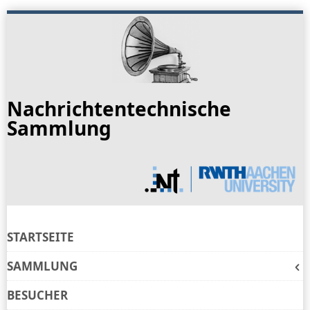
Skip
to
navigation
Skip
to
Nachrichtentechnische
content
Sammlung
STARTSEITE
SAMMLUNG
BESUCHER