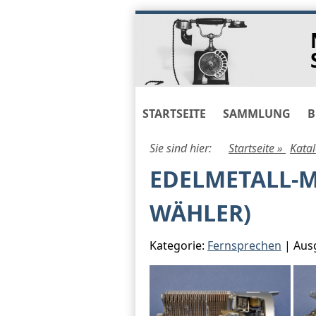
Skip
to
navigation
Skip
to
content
STARTSEITE
SAMMLUNG
B
Sie sind hier:
Startseite »
Kata
EDELMETALL-
WÄHLER)
Kategorie:
Fernsprechen
| Ausg