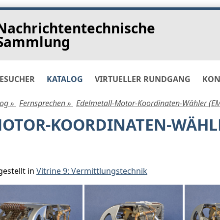
Nachrichtentechnische
Sammlung
ESUCHER
KATALOG
VIRTUELLER RUNDGANG
KON
log »
Fernsprechen »
Edelmetall-Motor-Koordinaten-Wähler (E
MOTOR-KOORDINATEN-WÄHLE
estellt in
Vitrine 9: Vermittlungstechnik