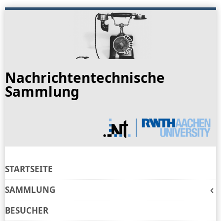
Skip
to
navigation
Skip
to
Nachrichtentechnische
content
Sammlung
STARTSEITE
SAMMLUNG
BESUCHER