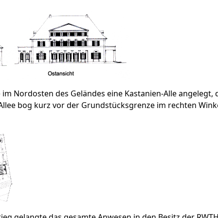
im Nordosten des Geländes eine Kastanien-Alle angelegt, di
 Allee bog kurz vor der Grundstücksgrenze im rechten Wink
ieg gelangte das gesamte Anwesen in den Besitz der RWTH