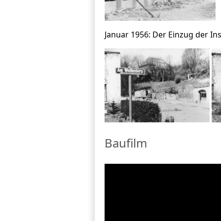
Januar 1956: Der Einzug der Ins
Baufilm