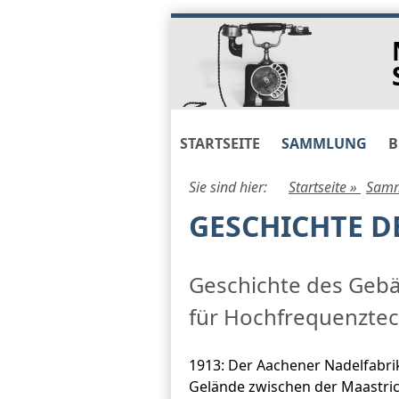
Skip
to
navigation
Skip
to
content
STARTSEITE
SAMMLUNG
B
Sie sind hier:
Startseite »
Samm
GESCHICHTE D
Geschichte des Gebäu
für Hochfrequenztec
1913: Der Aachener Nadelfabri
Gelände zwischen der Maastric